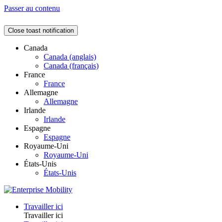
Passer au contenu
Close toast notification
Canada
Canada (anglais)
Canada (français)
France
France
Allemagne
Allemagne
Irlande
Irlande
Espagne
Espagne
Royaume-Uni
Royaume-Uni
États-Unis
États-Unis
Travailler ici
Travailler ici